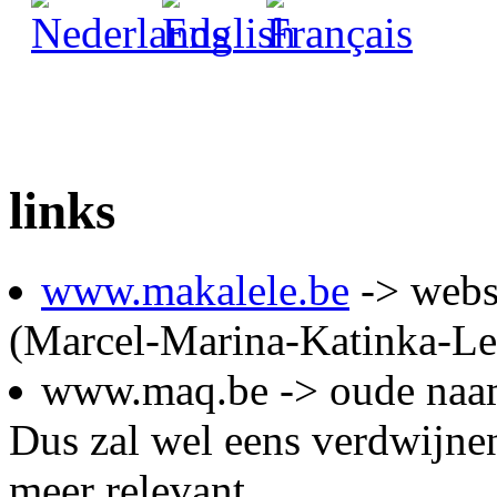
links
www.makalele.be
-> websi
(Marcel-Marina-Katinka-Le
www.maq.be -> oude naam
Dus zal wel eens verdwijne
meer relevant.